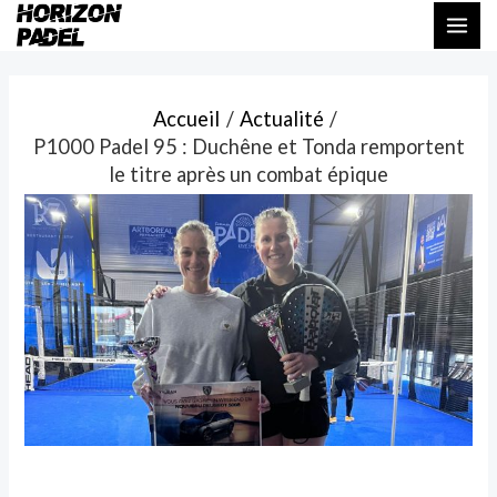
Aller
Navigation
MAI
au
des
ME
contenu
articles
Accueil
Actualité
P1000 Padel 95 : Duchêne et Tonda remportent
le titre après un combat épique