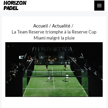
Aller
Navigation
MAI
au
des
ME
contenu
articles
Accueil
Actualité
La Team Reserve triomphe à la Reserve Cup
Miami malgré la pluie