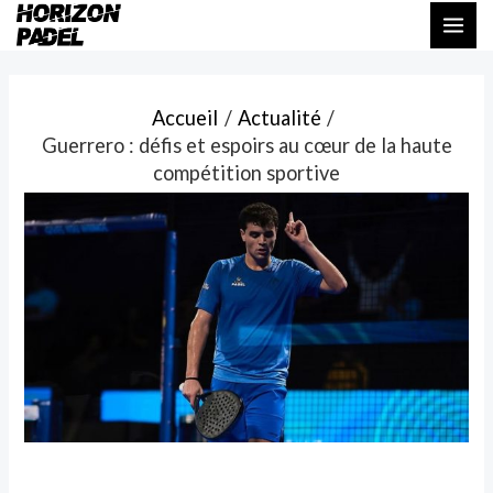
Aller
Navigation
MAI
au
des
ME
contenu
articles
Accueil
Actualité
Guerrero : défis et espoirs au cœur de la haute
compétition sportive