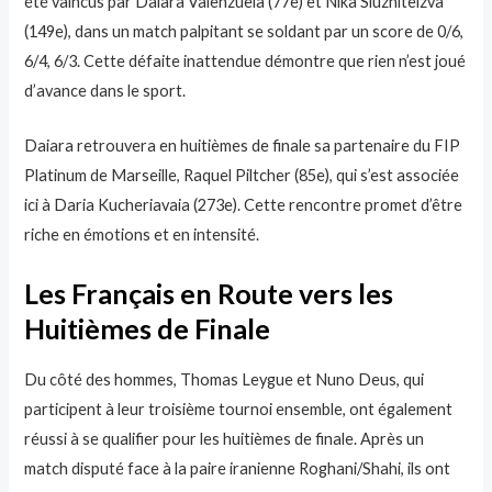
été vaincus par Daiara Valenzuela (77e) et Nika Sluzhitelzva
(149e), dans un match palpitant se soldant par un score de 0/6,
6/4, 6/3. Cette défaite inattendue démontre que rien n’est joué
d’avance dans le sport.
Daiara retrouvera en huitièmes de finale sa partenaire du FIP
Platinum de Marseille, Raquel Piltcher (85e), qui s’est associée
ici à Daria Kucheriavaia (273e). Cette rencontre promet d’être
riche en émotions et en intensité.
Les Français en Route vers les
Huitièmes de Finale
Du côté des hommes, Thomas Leygue et Nuno Deus, qui
participent à leur troisième tournoi ensemble, ont également
réussi à se qualifier pour les huitièmes de finale. Après un
match disputé face à la paire iranienne Roghani/Shahi, ils ont