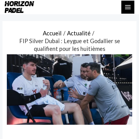
Aller
Navigation
MAI
au
des
ME
contenu
articles
Accueil
Actualité
FIP Silver Dubaï : Leygue et Godallier se
qualifient pour les huitièmes