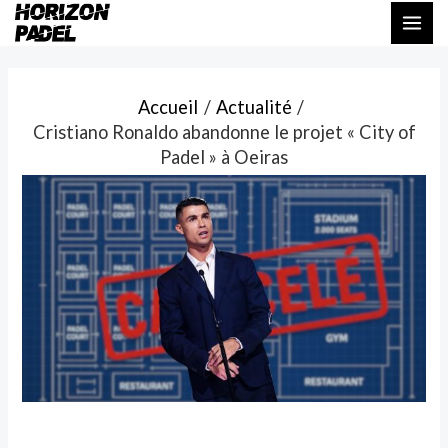
Aller
Navigation
MAI
au
des
ME
contenu
articles
Accueil
Actualité
Cristiano Ronaldo abandonne le projet « City of
Padel » à Oeiras