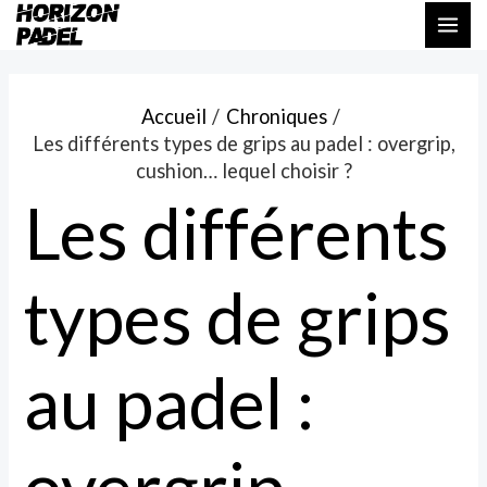
Aller
Navigation
MAI
au
des
ME
contenu
articles
Accueil
Chroniques
Les différents types de grips au padel : overgrip,
cushion… lequel choisir ?
Les différents
types de grips
au padel :